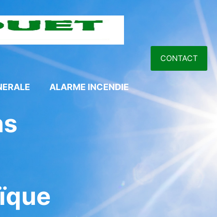
CONTACT
NERALE
ALARME INCENDIE
ns
ïque