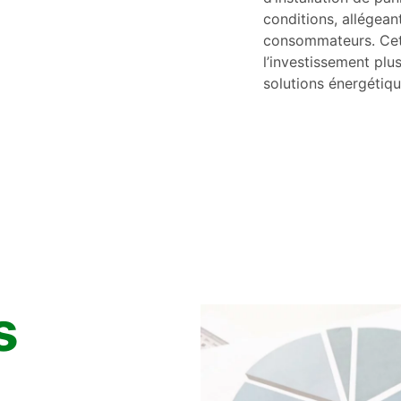
conditions, allégean
consommateurs. Cett
l’investissement plu
solutions énergétiq
s