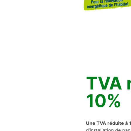
TVA r
10%
Une TVA réduite à
d’installation de pa