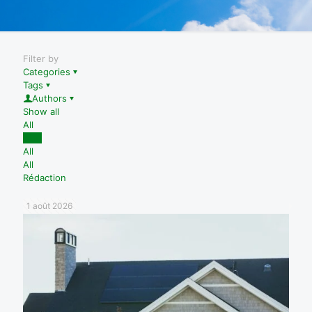
Filter by
Categories
Tags
Authors
Show all
All
blog
All
All
Rédaction
1 août 2026