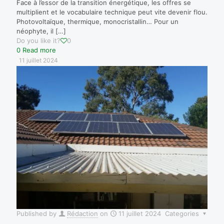
Face à l’essor de la transition énergétique, les offres se
multiplient et le vocabulaire technique peut vite devenir flou.
Photovoltaïque, thermique, monocristallin… Pour un
néophyte, il
[…]
Do you like it?
0
0
Read more
11 juillet 2024
Published by
Rédaction
on
11 juillet 2024
Categories