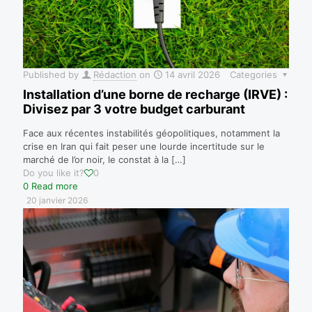
Published by
Rédaction
on
14 avril 2026
Categories
Installation d’une borne de recharge (IRVE) :
Divisez par 3 votre budget carburant
Face aux récentes instabilités géopolitiques, notamment la
crise en Iran qui fait peser une lourde incertitude sur le
marché de l’or noir, le constat à la
[…]
Do you like it?
0
0
Read more
20 janvier 2026