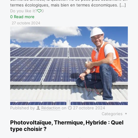
termes écologiques, mais bien en termes économiques.
[…]
Do you like it?
0
0
Read more
27 octobre 2024
Published by
Rédaction
on
27 octobre 2024
Categories
Photovoltaïque, Thermique, Hybride : Quel
type choisir ?