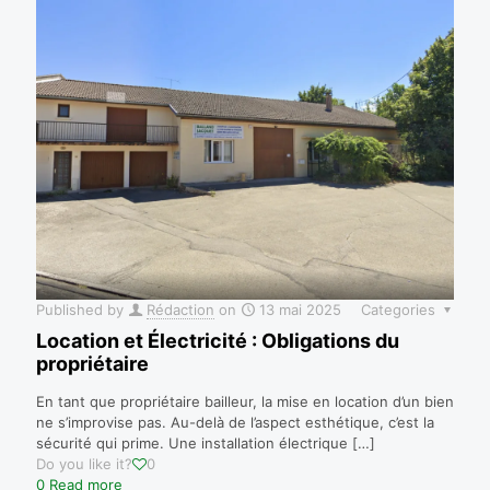
Published by
Rédaction
on
13 mai 2025
Categories
Location et Électricité : Obligations du
propriétaire
En tant que propriétaire bailleur, la mise en location d’un bien
ne s’improvise pas. Au-delà de l’aspect esthétique, c’est la
sécurité qui prime. Une installation électrique
[…]
Do you like it?
0
0
Read more