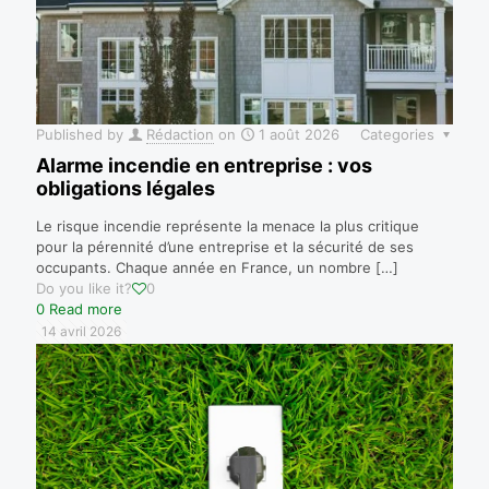
Published by
Rédaction
on
1 août 2026
Categories
Alarme incendie en entreprise : vos
obligations légales
Le risque incendie représente la menace la plus critique
pour la pérennité d’une entreprise et la sécurité de ses
occupants. Chaque année en France, un nombre
[…]
Do you like it?
0
0
Read more
14 avril 2026