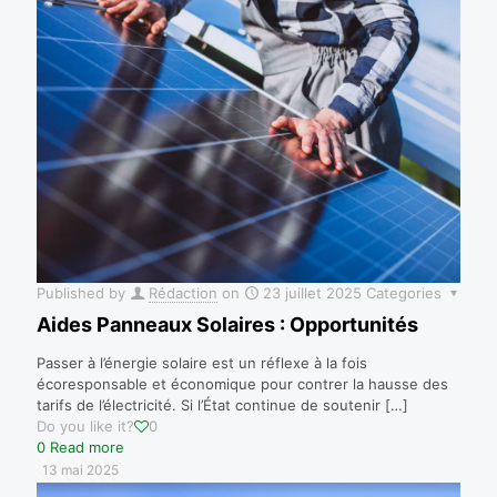
Published by
Rédaction
on
23 juillet 2025
Categories
Aides Panneaux Solaires : Opportunités
Passer à l’énergie solaire est un réflexe à la fois
écoresponsable et économique pour contrer la hausse des
tarifs de l’électricité. Si l’État continue de soutenir
[…]
Do you like it?
0
0
Read more
13 mai 2025